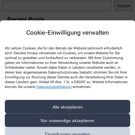
Suchen
Recent Posts
Hello world!
Cookie-Einwilligung verwalten
Recent Comments
Wir setzen Cookies, die für den Betrieb der Website technisch erforderlich
A WordPress Commenter
zu
Hello world!
sind. Darüber hinaus verwenden wir Cookies, um unsere Website für Sie
optimal zu gestalten und fortlaufend zu verbessern. Mit Ihrer Zustimmung
geben wir Informationen zu Ihrer Verwendung unserer Website auch an
Drittanbieter weiter. Soweit dabei Daten in Ländern verarbeitet werden, in
denen kein angemessenes Datenschutzniveau besteht, stimmen Sie mit Ihrer
Einwilligung zur Nutzung dieser Dienste auch der Verarbeitung Ihrer Daten in
diesen Ländern gem. Artikel 49 Abs. 1 lit. a DSGVO zu. Weitere Informationen
Kontakt
können Sie unserer
Datenschutzerklärung
entnehmen.
Apotheke Eutin
Alle akzeptieren
Industriestr. 5a
,
23701
Eutin
+49-45217782783
Nur notwendige akzeptieren
+49-45217783649
Einstellungen verwalten
postanapotheke@gmail.com